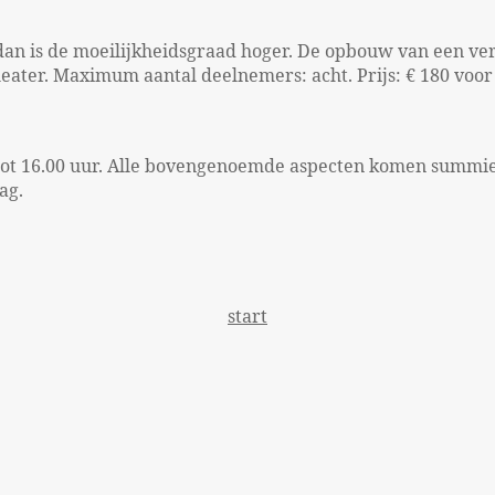
n is de moeilijk­heids­graad hoger. De opbouw van een ve
eater. Maximum aantal deelnemers: acht. Prijs: € 180 voor
ot 16.00 uur. Alle boven­genoemde aspecten komen summie
ag.
start