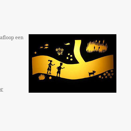
 afloop een
or